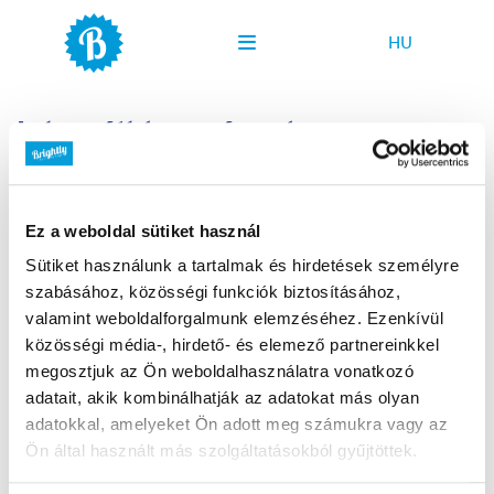
HU
REFERENCIÁINK
EN
Integrált kampányok
MIBEN SEGÍTHETÜNK?
Az integrált marketingkampányok célja egy adott üzenet
HOGYAN SEGÍTHETÜNK?
egyidejű közvetítése többféle csatornán, platformon. Az
Ez a weboldal sütiket használ
MUNKÁINK
eredmény maximalizálása érdekében ügynökségünk
Sütiket használunk a tartalmak és hirdetések személyre
DOLGOZZ VELÜNK!
egyedi, márkára szabott és költséghatékony megoldásokat
szabásához, közösségi funkciók biztosításához,
KAPCSOLAT
kínál B2B és B2C területen egyaránt.
valamint weboldalforgalmunk elemzéséhez. Ezenkívül
közösségi média-, hirdető- és elemező partnereinkkel
A kommunikáció integráltságának az eszközök egymáshoz
megosztjuk az Ön weboldalhasználatra vonatkozó
adatait, akik kombinálhatják az adatokat más olyan
illesztésében és a médiafelületeken kínált tartalmakban is
adatokkal, amelyeket Ön adott meg számukra vagy az
meg kell megvalósulnia, azok formáját pedig a felülethez
Ön által használt más szolgáltatásokból gyűjtöttek.
kell igazítani. Az integrált marketingkampányok jól
beazonosítható módon ugyanazt kommunikálják az adott