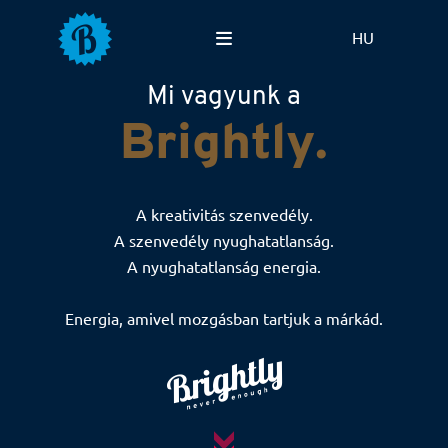
HU
Mi vagyunk a
REFERENCIÁINK
EN
B
r
i
g
h
t
l
y
.
MIBEN SEGÍTHETÜNK?
HOGYAN SEGÍTHETÜNK?
A kreativitás szenvedély.
MUNKÁINK
A szenvedély nyughatatlanság.
DOLGOZZ VELÜNK!
A nyughatatlanság energia.
KAPCSOLAT
Energia, amivel mozgásban tartjuk a márkád.