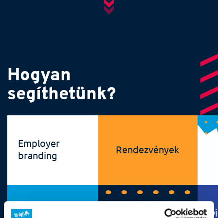
Hogyan
segíthetünk?
Employer
Rendezvények
branding
Di