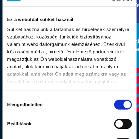
Arculattervezés
m
Ez a weboldal sütiket használ
Sütiket használunk a tartalmak és hirdetések személyre
szabásához, közösségi funkciók biztosításához,
In
valamint weboldalforgalmunk elemzéséhez. Ezenkívül
Social media
Stratégiatervezés
k
közösségi média-, hirdető- és elemező partnereinkkel
megosztjuk az Ön weboldalhasználatra vonatkozó
adatait, akik kombinálhatják az adatokat más olyan
adatokkal, amelyeket Ön adott meg számukra vagy az
Ön által használt más szolgáltatásokból gyűjtöttek.
Hozzájárulás
Elengedhetetlen
kiválasztása
Beállítások